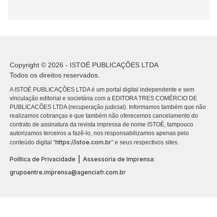
Copyright © 2026 - ISTOÉ PUBLICAÇÕES LTDA
Todos os direitos reservados.
A ISTOÉ PUBLICAÇÕES LTDA é um portal digital independente e sem
vinculação editorial e societária com a EDITORA TRES COMÉRCIO DE
PUBLICACÕES LTDA (recuperação judicial). Informamos também que não
realizamos cobranças e que também não oferecemos cancelamento do
contrato de assinatura da revista impressa de nome ISTOÉ, tampouco
autorizamos terceiros a fazê-lo, nos responsabilizamos apenas pelo
https://istoe.com.br
conteúdo digital “
” e seus respectivos sites.
|
Política de Privacidade
Assessoria de Imprensa:
grupoentre.imprensa@agenciafr.com.br