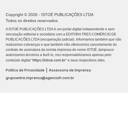
Copyright © 2026 - ISTOÉ PUBLICAÇÕES LTDA
Todos os direitos reservados.
A ISTOÉ PUBLICAÇÕES LTDA é um portal digital independente e sem
vinculação editorial e societária com a EDITORA TRES COMÉRCIO DE
PUBLICACÕES LTDA (recuperação judicial). Informamos também que não
realizamos cobranças e que também não oferecemos cancelamento do
contrato de assinatura da revista impressa de nome ISTOÉ, tampouco
autorizamos terceiros a fazê-lo, nos responsabilizamos apenas pelo
https://istoe.com.br
conteúdo digital “
” e seus respectivos sites.
|
Política de Privacidade
Assessoria de Imprensa:
grupoentre.imprensa@agenciafr.com.br