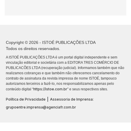
Copyright © 2026 - ISTOÉ PUBLICAÇÕES LTDA
Todos os direitos reservados.
A ISTOÉ PUBLICAÇÕES LTDA é um portal digital independente e sem
vinculação editorial e societária com a EDITORA TRES COMÉRCIO DE
PUBLICACÕES LTDA (recuperação judicial). Informamos também que não
realizamos cobranças e que também não oferecemos cancelamento do
contrato de assinatura da revista impressa de nome ISTOÉ, tampouco
autorizamos terceiros a fazê-lo, nos responsabilizamos apenas pelo
https://istoe.com.br
conteúdo digital “
” e seus respectivos sites.
|
Política de Privacidade
Assessoria de Imprensa:
grupoentre.imprensa@agenciafr.com.br