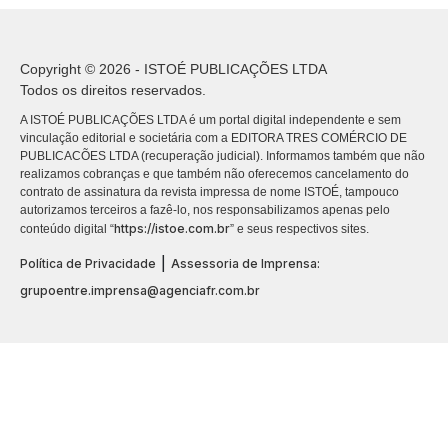
Copyright © 2026 - ISTOÉ PUBLICAÇÕES LTDA
Todos os direitos reservados.
A ISTOÉ PUBLICAÇÕES LTDA é um portal digital independente e sem
vinculação editorial e societária com a EDITORA TRES COMÉRCIO DE
PUBLICACÕES LTDA (recuperação judicial). Informamos também que não
realizamos cobranças e que também não oferecemos cancelamento do
contrato de assinatura da revista impressa de nome ISTOÉ, tampouco
autorizamos terceiros a fazê-lo, nos responsabilizamos apenas pelo
https://istoe.com.br
conteúdo digital “
” e seus respectivos sites.
|
Política de Privacidade
Assessoria de Imprensa:
grupoentre.imprensa@agenciafr.com.br