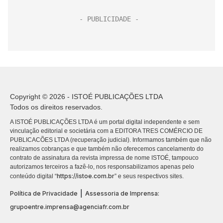
Copyright © 2026 - ISTOÉ PUBLICAÇÕES LTDA
Todos os direitos reservados.
A ISTOÉ PUBLICAÇÕES LTDA é um portal digital independente e sem
vinculação editorial e societária com a EDITORA TRES COMÉRCIO DE
PUBLICACÕES LTDA (recuperação judicial). Informamos também que não
realizamos cobranças e que também não oferecemos cancelamento do
contrato de assinatura da revista impressa de nome ISTOÉ, tampouco
autorizamos terceiros a fazê-lo, nos responsabilizamos apenas pelo
https://istoe.com.br
conteúdo digital “
” e seus respectivos sites.
|
Política de Privacidade
Assessoria de Imprensa:
grupoentre.imprensa@agenciafr.com.br