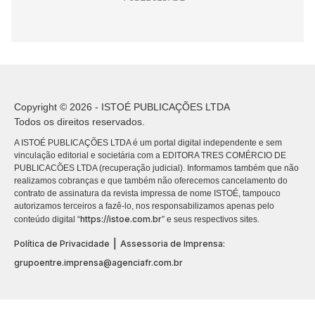
Copyright © 2026 - ISTOÉ PUBLICAÇÕES LTDA
Todos os direitos reservados.
A ISTOÉ PUBLICAÇÕES LTDA é um portal digital independente e sem
vinculação editorial e societária com a EDITORA TRES COMÉRCIO DE
PUBLICACÕES LTDA (recuperação judicial). Informamos também que não
realizamos cobranças e que também não oferecemos cancelamento do
contrato de assinatura da revista impressa de nome ISTOÉ, tampouco
autorizamos terceiros a fazê-lo, nos responsabilizamos apenas pelo
https://istoe.com.br
conteúdo digital “
” e seus respectivos sites.
|
Política de Privacidade
Assessoria de Imprensa:
grupoentre.imprensa@agenciafr.com.br