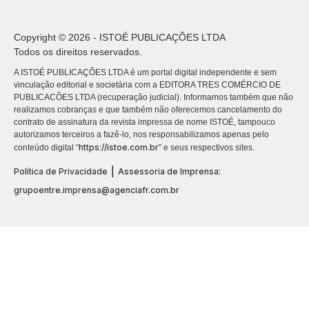
Copyright © 2026 - ISTOÉ PUBLICAÇÕES LTDA
Todos os direitos reservados.
A ISTOÉ PUBLICAÇÕES LTDA é um portal digital independente e sem
vinculação editorial e societária com a EDITORA TRES COMÉRCIO DE
PUBLICACÕES LTDA (recuperação judicial). Informamos também que não
realizamos cobranças e que também não oferecemos cancelamento do
contrato de assinatura da revista impressa de nome ISTOÉ, tampouco
autorizamos terceiros a fazê-lo, nos responsabilizamos apenas pelo
https://istoe.com.br
conteúdo digital “
” e seus respectivos sites.
|
Política de Privacidade
Assessoria de Imprensa:
grupoentre.imprensa@agenciafr.com.br