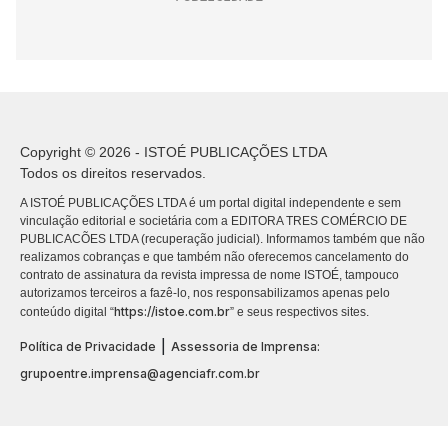
Copyright © 2026 - ISTOÉ PUBLICAÇÕES LTDA
Todos os direitos reservados.
A ISTOÉ PUBLICAÇÕES LTDA é um portal digital independente e sem
vinculação editorial e societária com a EDITORA TRES COMÉRCIO DE
PUBLICACÕES LTDA (recuperação judicial). Informamos também que não
realizamos cobranças e que também não oferecemos cancelamento do
contrato de assinatura da revista impressa de nome ISTOÉ, tampouco
autorizamos terceiros a fazê-lo, nos responsabilizamos apenas pelo
https://istoe.com.br
conteúdo digital “
” e seus respectivos sites.
|
Política de Privacidade
Assessoria de Imprensa:
grupoentre.imprensa@agenciafr.com.br