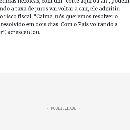
didas heroicas, com um “corte aqui ou ali”, podem
o a taxa de juros vai voltar a cair, ele admitiu
é o risco fiscal. “Calma, nós queremos resolver o
 resolvido em dois dias. Com o País voltando a
ir”, acrescentou.