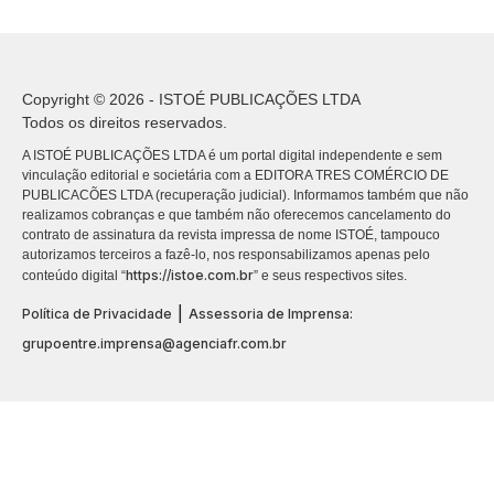
Copyright © 2026 - ISTOÉ PUBLICAÇÕES LTDA
Todos os direitos reservados.
A ISTOÉ PUBLICAÇÕES LTDA é um portal digital independente e sem
vinculação editorial e societária com a EDITORA TRES COMÉRCIO DE
PUBLICACÕES LTDA (recuperação judicial). Informamos também que não
realizamos cobranças e que também não oferecemos cancelamento do
contrato de assinatura da revista impressa de nome ISTOÉ, tampouco
autorizamos terceiros a fazê-lo, nos responsabilizamos apenas pelo
https://istoe.com.br
conteúdo digital “
” e seus respectivos sites.
|
Política de Privacidade
Assessoria de Imprensa:
grupoentre.imprensa@agenciafr.com.br