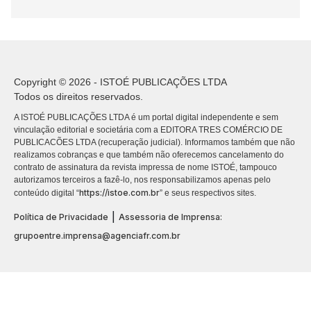
Copyright © 2026 - ISTOÉ PUBLICAÇÕES LTDA
Todos os direitos reservados.
A ISTOÉ PUBLICAÇÕES LTDA é um portal digital independente e sem
vinculação editorial e societária com a EDITORA TRES COMÉRCIO DE
PUBLICACÕES LTDA (recuperação judicial). Informamos também que não
realizamos cobranças e que também não oferecemos cancelamento do
contrato de assinatura da revista impressa de nome ISTOÉ, tampouco
autorizamos terceiros a fazê-lo, nos responsabilizamos apenas pelo
https://istoe.com.br
conteúdo digital “
” e seus respectivos sites.
|
Política de Privacidade
Assessoria de Imprensa:
grupoentre.imprensa@agenciafr.com.br