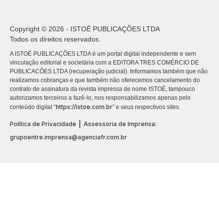
Copyright © 2026 - ISTOÉ PUBLICAÇÕES LTDA
Todos os direitos reservados.
A ISTOÉ PUBLICAÇÕES LTDA é um portal digital independente e sem
vinculação editorial e societária com a EDITORA TRES COMÉRCIO DE
PUBLICACÕES LTDA (recuperação judicial). Informamos também que não
realizamos cobranças e que também não oferecemos cancelamento do
contrato de assinatura da revista impressa de nome ISTOÉ, tampouco
autorizamos terceiros a fazê-lo, nos responsabilizamos apenas pelo
https://istoe.com.br
conteúdo digital “
” e seus respectivos sites.
|
Política de Privacidade
Assessoria de Imprensa:
grupoentre.imprensa@agenciafr.com.br