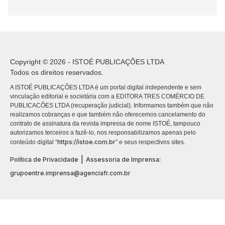
Copyright © 2026 - ISTOÉ PUBLICAÇÕES LTDA
Todos os direitos reservados.
A ISTOÉ PUBLICAÇÕES LTDA é um portal digital independente e sem
vinculação editorial e societária com a EDITORA TRES COMÉRCIO DE
PUBLICACÕES LTDA (recuperação judicial). Informamos também que não
realizamos cobranças e que também não oferecemos cancelamento do
contrato de assinatura da revista impressa de nome ISTOÉ, tampouco
autorizamos terceiros a fazê-lo, nos responsabilizamos apenas pelo
https://istoe.com.br
conteúdo digital “
” e seus respectivos sites.
|
Política de Privacidade
Assessoria de Imprensa:
grupoentre.imprensa@agenciafr.com.br