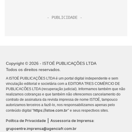
Copyright © 2026 - ISTOÉ PUBLICAÇÕES LTDA
Todos os direitos reservados.
A ISTOÉ PUBLICAÇÕES LTDA é um portal digital independente e sem
vinculação editorial e societária com a EDITORA TRES COMÉRCIO DE
PUBLICACÕES LTDA (recuperação judicial). Informamos também que não
realizamos cobranças e que também não oferecemos cancelamento do
contrato de assinatura da revista impressa de nome ISTOÉ, tampouco
autorizamos terceiros a fazê-lo, nos responsabilizamos apenas pelo
https://istoe.com.br
conteúdo digital “
” e seus respectivos sites.
|
Política de Privacidade
Assessoria de Imprensa:
grupoentre.imprensa@agenciafr.com.br