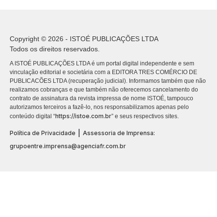
Copyright © 2026 - ISTOÉ PUBLICAÇÕES LTDA
Todos os direitos reservados.
A ISTOÉ PUBLICAÇÕES LTDA é um portal digital independente e sem
vinculação editorial e societária com a EDITORA TRES COMÉRCIO DE
PUBLICACÕES LTDA (recuperação judicial). Informamos também que não
realizamos cobranças e que também não oferecemos cancelamento do
contrato de assinatura da revista impressa de nome ISTOÉ, tampouco
autorizamos terceiros a fazê-lo, nos responsabilizamos apenas pelo
https://istoe.com.br
conteúdo digital “
” e seus respectivos sites.
|
Política de Privacidade
Assessoria de Imprensa:
grupoentre.imprensa@agenciafr.com.br