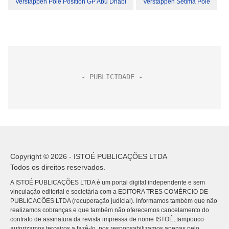
Verstappen Pole Position GP Abu Dhabi
Verstappen Sétima Pole
Copyright © 2026 - ISTOÉ PUBLICAÇÕES LTDA
Todos os direitos reservados.
A ISTOÉ PUBLICAÇÕES LTDA é um portal digital independente e sem
vinculação editorial e societária com a EDITORA TRES COMÉRCIO DE
PUBLICACÕES LTDA (recuperação judicial). Informamos também que não
realizamos cobranças e que também não oferecemos cancelamento do
contrato de assinatura da revista impressa de nome ISTOÉ, tampouco
autorizamos terceiros a fazê-lo, nos responsabilizamos apenas pelo