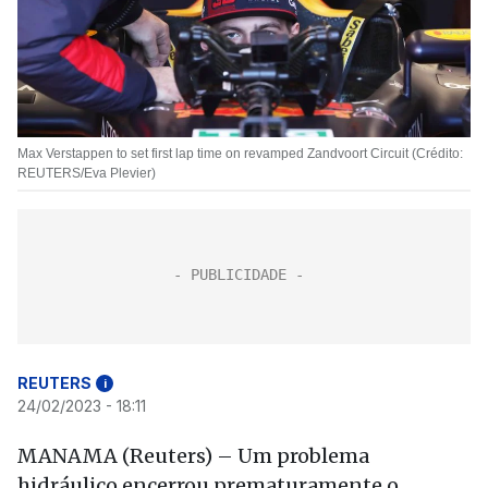
Max Verstappen to set first lap time on revamped Zandvoort Circuit (Crédito:
REUTERS/Eva Plevier)
REUTERS
i
24/02/2023 - 18:11
MANAMA (Reuters) – Um problema
hidráulico encerrou prematuramente o