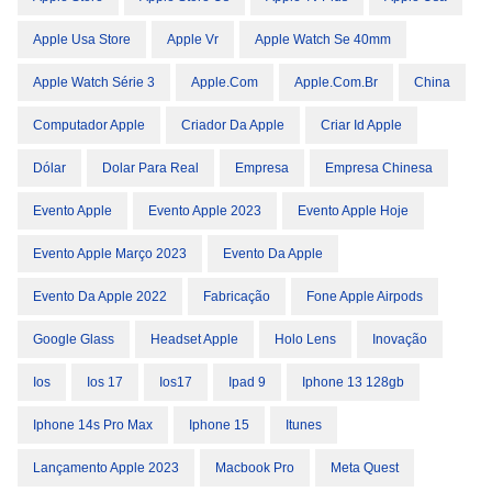
Apple Usa Store
Apple Vr
Apple Watch Se 40mm
Apple Watch Série 3
Apple.com
Apple.com.br
China
Computador Apple
Criador Da Apple
Criar Id Apple
Dólar
Dolar Para Real
Empresa
Empresa Chinesa
Evento Apple
Evento Apple 2023
Evento Apple Hoje
Evento Apple Março 2023
Evento Da Apple
Evento Da Apple 2022
Fabricação
Fone Apple Airpods
Google Glass
Headset Apple
Holo Lens
Inovação
Ios
Ios 17
Ios17
Ipad 9
Iphone 13 128gb
Iphone 14s Pro Max
Iphone 15
Itunes
Lançamento Apple 2023
Macbook Pro
Meta Quest