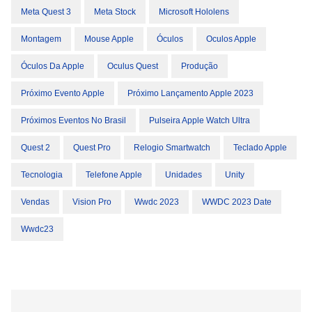
Meta Quest 3
Meta Stock
Microsoft Hololens
Montagem
Mouse Apple
Óculos
Oculos Apple
Óculos Da Apple
Oculus Quest
Produção
Próximo Evento Apple
Próximo Lançamento Apple 2023
Próximos Eventos No Brasil
Pulseira Apple Watch Ultra
Quest 2
Quest Pro
Relogio Smartwatch
Teclado Apple
Tecnologia
Telefone Apple
Unidades
Unity
Vendas
Vision Pro
Wwdc 2023
WWDC 2023 Date
Wwdc23