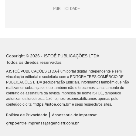
Copyright © 2026 - ISTOÉ PUBLICAÇÕES LTDA
Todos os direitos reservados.
A ISTOÉ PUBLICAÇÕES LTDA é um portal digital independente e sem
vinculação editorial e societária com a EDITORA TRES COMÉRCIO DE
PUBLICACÕES LTDA (recuperação judicial). Informamos também que não
realizamos cobranças e que também não oferecemos cancelamento do
contrato de assinatura da revista impressa de nome ISTOÉ, tampouco
autorizamos terceiros a fazê-lo, nos responsabilizamos apenas pelo
https://istoe.com.br
conteúdo digital “
” e seus respectivos sites.
|
Política de Privacidade
Assessoria de Imprensa:
grupoentre.imprensa@agenciafr.com.br