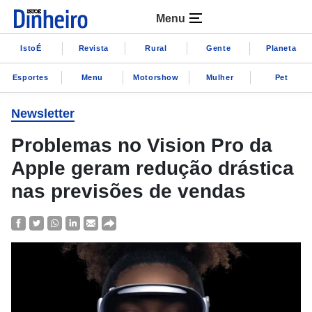
Menu
IstoÉ
Revista
Rural
Gente
Planeta
Esportes
Menu
Motorshow
Mulher
Pet
Newsletter
Problemas no Vision Pro da
Apple geram redução drástica
nas previsões de vendas