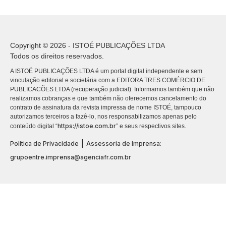
Copyright © 2026 - ISTOÉ PUBLICAÇÕES LTDA
Todos os direitos reservados.
A ISTOÉ PUBLICAÇÕES LTDA é um portal digital independente e sem
vinculação editorial e societária com a EDITORA TRES COMÉRCIO DE
PUBLICACÕES LTDA (recuperação judicial). Informamos também que não
realizamos cobranças e que também não oferecemos cancelamento do
contrato de assinatura da revista impressa de nome ISTOÉ, tampouco
autorizamos terceiros a fazê-lo, nos responsabilizamos apenas pelo
https://istoe.com.br
conteúdo digital “
” e seus respectivos sites.
|
Política de Privacidade
Assessoria de Imprensa:
grupoentre.imprensa@agenciafr.com.br