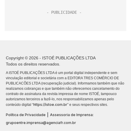
Copyright © 2026 - ISTOÉ PUBLICAÇÕES LTDA
Todos os direitos reservados.
A ISTOÉ PUBLICAÇÕES LTDA é um portal digital independente e sem
vinculação editorial e societária com a EDITORA TRES COMÉRCIO DE
PUBLICACÕES LTDA (recuperação judicial). Informamos também que não
realizamos cobranças e que também não oferecemos cancelamento do
contrato de assinatura da revista impressa de nome ISTOÉ, tampouco
autorizamos terceiros a fazê-lo, nos responsabilizamos apenas pelo
https://istoe.com.br
conteúdo digital “
” e seus respectivos sites.
|
Política de Privacidade
Assessoria de Imprensa:
grupoentre.imprensa@agenciafr.com.br