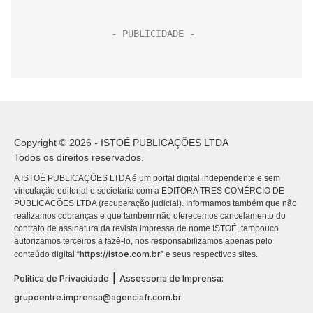
Copyright © 2026 - ISTOÉ PUBLICAÇÕES LTDA
Todos os direitos reservados.
A ISTOÉ PUBLICAÇÕES LTDA é um portal digital independente e sem
vinculação editorial e societária com a EDITORA TRES COMÉRCIO DE
PUBLICACÕES LTDA (recuperação judicial). Informamos também que não
realizamos cobranças e que também não oferecemos cancelamento do
contrato de assinatura da revista impressa de nome ISTOÉ, tampouco
autorizamos terceiros a fazê-lo, nos responsabilizamos apenas pelo
https://istoe.com.br
conteúdo digital “
” e seus respectivos sites.
|
Política de Privacidade
Assessoria de Imprensa:
grupoentre.imprensa@agenciafr.com.br