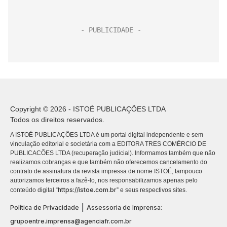
Copyright © 2026 - ISTOÉ PUBLICAÇÕES LTDA
Todos os direitos reservados.
A ISTOÉ PUBLICAÇÕES LTDA é um portal digital independente e sem
vinculação editorial e societária com a EDITORA TRES COMÉRCIO DE
PUBLICACÕES LTDA (recuperação judicial). Informamos também que não
realizamos cobranças e que também não oferecemos cancelamento do
contrato de assinatura da revista impressa de nome ISTOÉ, tampouco
autorizamos terceiros a fazê-lo, nos responsabilizamos apenas pelo
https://istoe.com.br
conteúdo digital “
” e seus respectivos sites.
|
Política de Privacidade
Assessoria de Imprensa:
grupoentre.imprensa@agenciafr.com.br