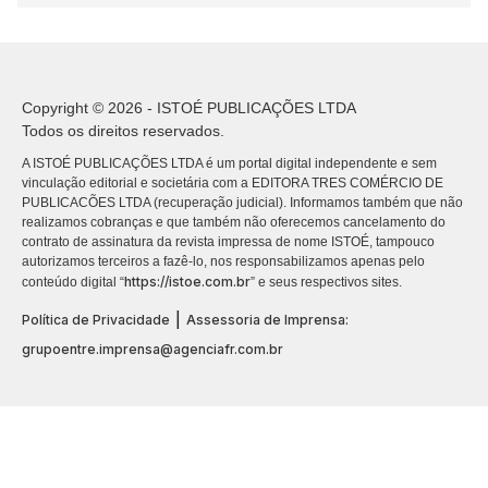
Copyright © 2026 - ISTOÉ PUBLICAÇÕES LTDA
Todos os direitos reservados.
A ISTOÉ PUBLICAÇÕES LTDA é um portal digital independente e sem
vinculação editorial e societária com a EDITORA TRES COMÉRCIO DE
PUBLICACÕES LTDA (recuperação judicial). Informamos também que não
realizamos cobranças e que também não oferecemos cancelamento do
contrato de assinatura da revista impressa de nome ISTOÉ, tampouco
autorizamos terceiros a fazê-lo, nos responsabilizamos apenas pelo
https://istoe.com.br
conteúdo digital “
” e seus respectivos sites.
|
Política de Privacidade
Assessoria de Imprensa:
grupoentre.imprensa@agenciafr.com.br