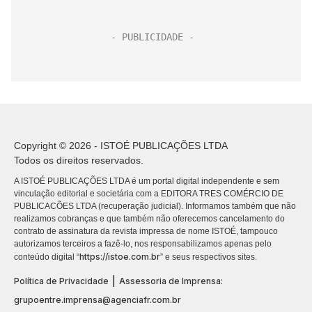
Copyright © 2026 - ISTOÉ PUBLICAÇÕES LTDA
Todos os direitos reservados.
A ISTOÉ PUBLICAÇÕES LTDA é um portal digital independente e sem
vinculação editorial e societária com a EDITORA TRES COMÉRCIO DE
PUBLICACÕES LTDA (recuperação judicial). Informamos também que não
realizamos cobranças e que também não oferecemos cancelamento do
contrato de assinatura da revista impressa de nome ISTOÉ, tampouco
autorizamos terceiros a fazê-lo, nos responsabilizamos apenas pelo
https://istoe.com.br
conteúdo digital “
” e seus respectivos sites.
|
Política de Privacidade
Assessoria de Imprensa:
grupoentre.imprensa@agenciafr.com.br