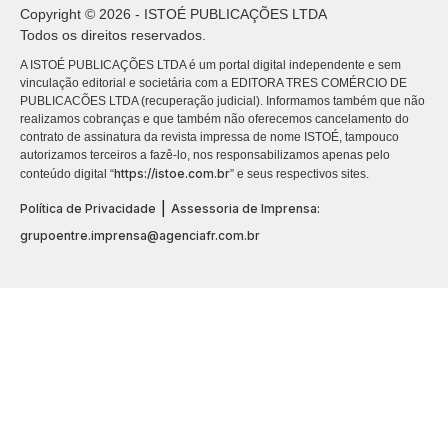
Copyright © 2026 - ISTOÉ PUBLICAÇÕES LTDA
Todos os direitos reservados.
A ISTOÉ PUBLICAÇÕES LTDA é um portal digital independente e sem
vinculação editorial e societária com a EDITORA TRES COMÉRCIO DE
PUBLICACÕES LTDA (recuperação judicial). Informamos também que não
realizamos cobranças e que também não oferecemos cancelamento do
contrato de assinatura da revista impressa de nome ISTOÉ, tampouco
autorizamos terceiros a fazê-lo, nos responsabilizamos apenas pelo
https://istoe.com.br
conteúdo digital “
” e seus respectivos sites.
|
Política de Privacidade
Assessoria de Imprensa:
grupoentre.imprensa@agenciafr.com.br