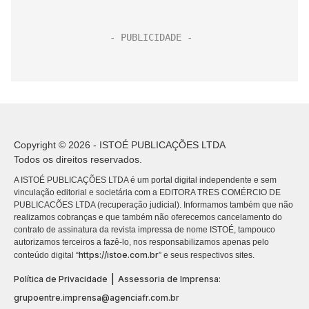
Copyright © 2026 - ISTOÉ PUBLICAÇÕES LTDA
Todos os direitos reservados.
A ISTOÉ PUBLICAÇÕES LTDA é um portal digital independente e sem
vinculação editorial e societária com a EDITORA TRES COMÉRCIO DE
PUBLICACÕES LTDA (recuperação judicial). Informamos também que não
realizamos cobranças e que também não oferecemos cancelamento do
contrato de assinatura da revista impressa de nome ISTOÉ, tampouco
autorizamos terceiros a fazê-lo, nos responsabilizamos apenas pelo
https://istoe.com.br
conteúdo digital “
” e seus respectivos sites.
|
Política de Privacidade
Assessoria de Imprensa:
grupoentre.imprensa@agenciafr.com.br