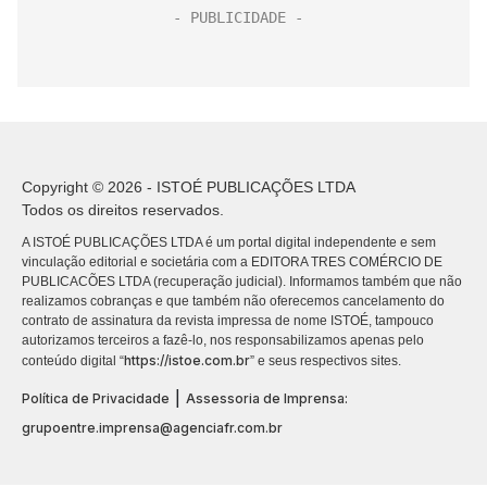
Copyright © 2026 - ISTOÉ PUBLICAÇÕES LTDA
Todos os direitos reservados.
A ISTOÉ PUBLICAÇÕES LTDA é um portal digital independente e sem
vinculação editorial e societária com a EDITORA TRES COMÉRCIO DE
PUBLICACÕES LTDA (recuperação judicial). Informamos também que não
realizamos cobranças e que também não oferecemos cancelamento do
contrato de assinatura da revista impressa de nome ISTOÉ, tampouco
autorizamos terceiros a fazê-lo, nos responsabilizamos apenas pelo
https://istoe.com.br
conteúdo digital “
” e seus respectivos sites.
|
Política de Privacidade
Assessoria de Imprensa:
grupoentre.imprensa@agenciafr.com.br