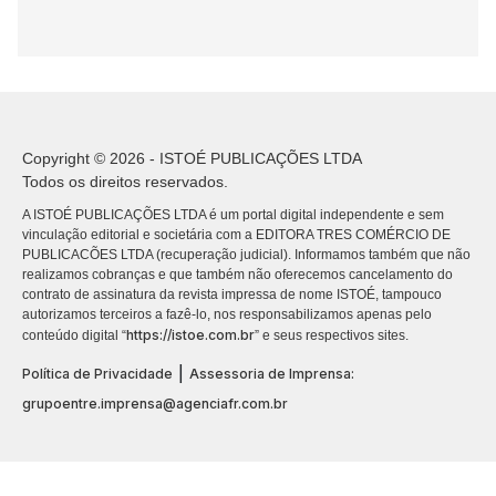
Copyright © 2026 - ISTOÉ PUBLICAÇÕES LTDA
Todos os direitos reservados.
A ISTOÉ PUBLICAÇÕES LTDA é um portal digital independente e sem
vinculação editorial e societária com a EDITORA TRES COMÉRCIO DE
PUBLICACÕES LTDA (recuperação judicial). Informamos também que não
realizamos cobranças e que também não oferecemos cancelamento do
contrato de assinatura da revista impressa de nome ISTOÉ, tampouco
autorizamos terceiros a fazê-lo, nos responsabilizamos apenas pelo
https://istoe.com.br
conteúdo digital “
” e seus respectivos sites.
|
Política de Privacidade
Assessoria de Imprensa:
grupoentre.imprensa@agenciafr.com.br