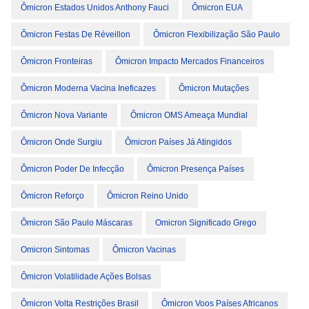
Ômicron Estados Unidos Anthony Fauci
Ômicron EUA
Ômicron Festas De Réveillon
Ômicron Flexibilização São Paulo
Ômicron Fronteiras
Ômicron Impacto Mercados Financeiros
Ômicron Moderna Vacina Ineficazes
Ômicron Mutações
Ômicron Nova Variante
Ômicron OMS Ameaça Mundial
Ômicron Onde Surgiu
Ômicron Países Já Atingidos
Ômicron Poder De Infecção
Ômicron Presença Países
Ômicron Reforço
Ômicron Reino Unido
Ômicron São Paulo Máscaras
Omicron Significado Grego
Omicron Sintomas
Ômicron Vacinas
Ômicron Volatilidade Ações Bolsas
Ômicron Volta Restrições Brasil
Ômicron Voos Países Africanos