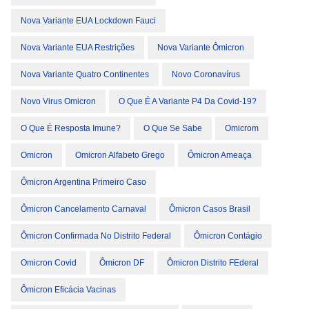
Nova Variante EUA Lockdown Fauci
Nova Variante EUA Restrições
Nova Variante Ômicron
Nova Variante Quatro Continentes
Novo Coronavírus
Novo Virus Omicron
O Que É A Variante P4 Da Covid-19?
O Que É Resposta Imune?
O Que Se Sabe
Omicrom
Omicron
Omicron Alfabeto Grego
Ômicron Ameaça
Ômicron Argentina Primeiro Caso
Ômicron Cancelamento Carnaval
Ômicron Casos Brasil
Ômicron Confirmada No Distrito Federal
Ômicron Contágio
Omicron Covid
Ômicron DF
Ômicron Distrito FEderal
Ômicron Eficácia Vacinas