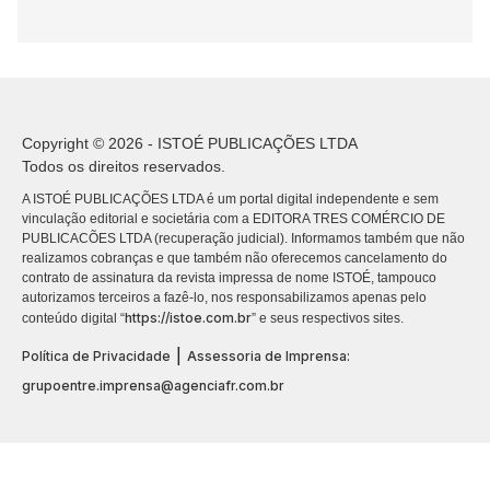
Copyright © 2026 - ISTOÉ PUBLICAÇÕES LTDA
Todos os direitos reservados.
A ISTOÉ PUBLICAÇÕES LTDA é um portal digital independente e sem
vinculação editorial e societária com a EDITORA TRES COMÉRCIO DE
PUBLICACÕES LTDA (recuperação judicial). Informamos também que não
realizamos cobranças e que também não oferecemos cancelamento do
contrato de assinatura da revista impressa de nome ISTOÉ, tampouco
autorizamos terceiros a fazê-lo, nos responsabilizamos apenas pelo
https://istoe.com.br
conteúdo digital “
” e seus respectivos sites.
|
Política de Privacidade
Assessoria de Imprensa:
grupoentre.imprensa@agenciafr.com.br