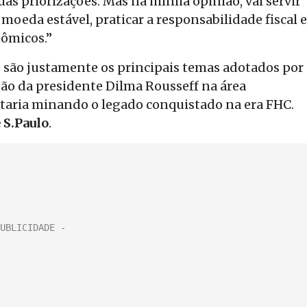
as priorizações. Mas na minha opinião, vai servir
 moeda estável, praticar a responsabilidade fiscal e
ômicos.”
e são justamente os principais temas adotados por
tão da presidente Dilma Rousseff na área
staria minando o legado conquistado na era FHC.
 S.Paulo
.