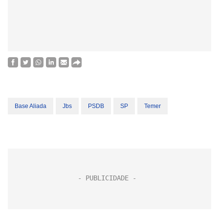
Base Aliada
Jbs
PSDB
SP
Temer