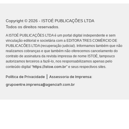
Copyright © 2026 - ISTOÉ PUBLICAÇÕES LTDA
Todos os direitos reservados.
A ISTOÉ PUBLICAÇÕES LTDA é um portal digital independente e sem
vinculação editorial e societária com a EDITORA TRES COMÉRCIO DE
PUBLICACÕES LTDA (recuperação judicial). Informamos também que não
realizamos cobranças e que também não oferecemos cancelamento do
contrato de assinatura da revista impressa de nome ISTOÉ, tampouco
autorizamos terceiros a fazê-lo, nos responsabilizamos apenas pelo
https://istoe.com.br
conteúdo digital “
” e seus respectivos sites.
|
Política de Privacidade
Assessoria de Imprensa:
grupoentre.imprensa@agenciafr.com.br