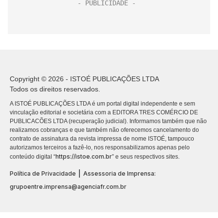
Copyright © 2026 - ISTOÉ PUBLICAÇÕES LTDA
Todos os direitos reservados.
A ISTOÉ PUBLICAÇÕES LTDA é um portal digital independente e sem
vinculação editorial e societária com a EDITORA TRES COMÉRCIO DE
PUBLICACÕES LTDA (recuperação judicial). Informamos também que não
realizamos cobranças e que também não oferecemos cancelamento do
contrato de assinatura da revista impressa de nome ISTOÉ, tampouco
autorizamos terceiros a fazê-lo, nos responsabilizamos apenas pelo
https://istoe.com.br
conteúdo digital “
” e seus respectivos sites.
|
Política de Privacidade
Assessoria de Imprensa:
grupoentre.imprensa@agenciafr.com.br