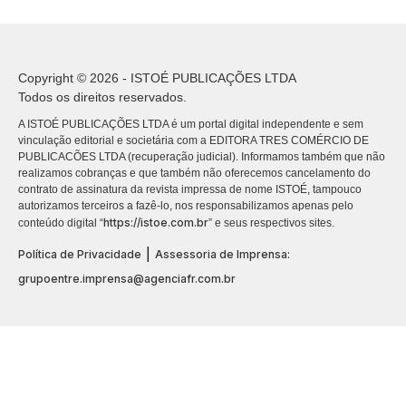
Copyright © 2026 - ISTOÉ PUBLICAÇÕES LTDA
Todos os direitos reservados.
A ISTOÉ PUBLICAÇÕES LTDA é um portal digital independente e sem
vinculação editorial e societária com a EDITORA TRES COMÉRCIO DE
PUBLICACÕES LTDA (recuperação judicial). Informamos também que não
realizamos cobranças e que também não oferecemos cancelamento do
contrato de assinatura da revista impressa de nome ISTOÉ, tampouco
autorizamos terceiros a fazê-lo, nos responsabilizamos apenas pelo
https://istoe.com.br
conteúdo digital “
” e seus respectivos sites.
|
Política de Privacidade
Assessoria de Imprensa:
grupoentre.imprensa@agenciafr.com.br