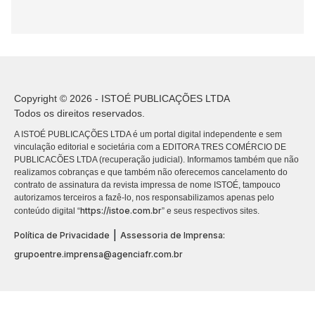
Copyright © 2026 - ISTOÉ PUBLICAÇÕES LTDA
Todos os direitos reservados.
A ISTOÉ PUBLICAÇÕES LTDA é um portal digital independente e sem
vinculação editorial e societária com a EDITORA TRES COMÉRCIO DE
PUBLICACÕES LTDA (recuperação judicial). Informamos também que não
realizamos cobranças e que também não oferecemos cancelamento do
contrato de assinatura da revista impressa de nome ISTOÉ, tampouco
autorizamos terceiros a fazê-lo, nos responsabilizamos apenas pelo
https://istoe.com.br
conteúdo digital “
” e seus respectivos sites.
|
Política de Privacidade
Assessoria de Imprensa:
grupoentre.imprensa@agenciafr.com.br