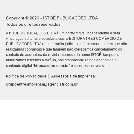
Copyright © 2026 - ISTOÉ PUBLICAÇÕES LTDA
Todos os direitos reservados.
A ISTOÉ PUBLICAÇÕES LTDA é um portal digital independente e sem
vinculação editorial e societária com a EDITORA TRES COMÉRCIO DE
PUBLICACÕES LTDA (recuperação judicial). Informamos também que não
realizamos cobranças e que também não oferecemos cancelamento do
contrato de assinatura da revista impressa de nome ISTOÉ, tampouco
autorizamos terceiros a fazê-lo, nos responsabilizamos apenas pelo
https://istoe.com.br
conteúdo digital “
” e seus respectivos sites.
|
Política de Privacidade
Assessoria de Imprensa:
grupoentre.imprensa@agenciafr.com.br