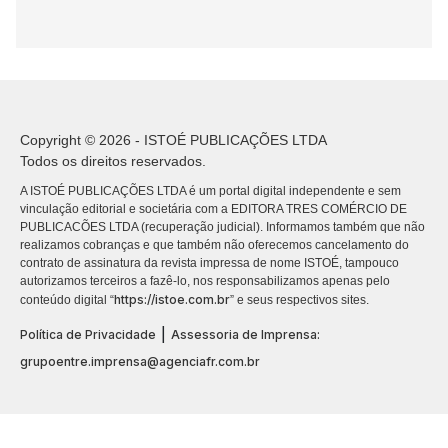
Copyright © 2026 - ISTOÉ PUBLICAÇÕES LTDA
Todos os direitos reservados.
A ISTOÉ PUBLICAÇÕES LTDA é um portal digital independente e sem
vinculação editorial e societária com a EDITORA TRES COMÉRCIO DE
PUBLICACÕES LTDA (recuperação judicial). Informamos também que não
realizamos cobranças e que também não oferecemos cancelamento do
contrato de assinatura da revista impressa de nome ISTOÉ, tampouco
autorizamos terceiros a fazê-lo, nos responsabilizamos apenas pelo
https://istoe.com.br
conteúdo digital “
” e seus respectivos sites.
|
Política de Privacidade
Assessoria de Imprensa:
grupoentre.imprensa@agenciafr.com.br