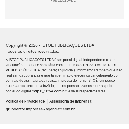
Copyright © 2026 - ISTOÉ PUBLICAÇÕES LTDA
Todos os direitos reservados.
A ISTOÉ PUBLICAÇÕES LTDA é um portal digital independente e sem
vinculação editorial e societária com a EDITORA TRES COMÉRCIO DE
PUBLICACÕES LTDA (recuperação judicial). Informamos também que não
realizamos cobranças e que também não oferecemos cancelamento do
contrato de assinatura da revista impressa de nome ISTOÉ, tampouco
autorizamos terceiros a fazê-lo, nos responsabilizamos apenas pelo
https://istoe.com.br
conteúdo digital “
” e seus respectivos sites.
|
Política de Privacidade
Assessoria de Imprensa:
grupoentre.imprensa@agenciafr.com.br