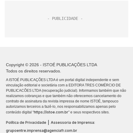
Copyright © 2026 - ISTOÉ PUBLICAÇÕES LTDA
Todos os direitos reservados.
A ISTOÉ PUBLICAÇÕES LTDA é um portal digital independente e sem
vinculação editorial e societária com a EDITORA TRES COMÉRCIO DE
PUBLICACÕES LTDA (recuperação judicial). Informamos também que não
realizamos cobranças e que também não oferecemos cancelamento do
contrato de assinatura da revista impressa de nome ISTOÉ, tampouco
autorizamos terceiros a fazê-lo, nos responsabilizamos apenas pelo
https://istoe.com.br
conteúdo digital “
” e seus respectivos sites.
|
Política de Privacidade
Assessoria de Imprensa:
grupoentre.imprensa@agenciafr.com.br