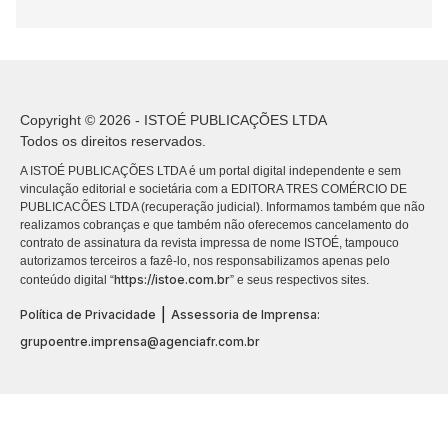
Copyright © 2026 - ISTOÉ PUBLICAÇÕES LTDA
Todos os direitos reservados.
A ISTOÉ PUBLICAÇÕES LTDA é um portal digital independente e sem
vinculação editorial e societária com a EDITORA TRES COMÉRCIO DE
PUBLICACÕES LTDA (recuperação judicial). Informamos também que não
realizamos cobranças e que também não oferecemos cancelamento do
contrato de assinatura da revista impressa de nome ISTOÉ, tampouco
autorizamos terceiros a fazê-lo, nos responsabilizamos apenas pelo
https://istoe.com.br
conteúdo digital “
” e seus respectivos sites.
|
Política de Privacidade
Assessoria de Imprensa:
grupoentre.imprensa@agenciafr.com.br