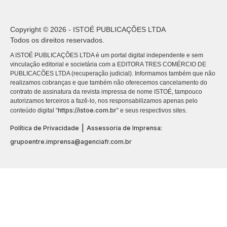
Copyright © 2026 - ISTOÉ PUBLICAÇÕES LTDA
Todos os direitos reservados.
A ISTOÉ PUBLICAÇÕES LTDA é um portal digital independente e sem
vinculação editorial e societária com a EDITORA TRES COMÉRCIO DE
PUBLICACÕES LTDA (recuperação judicial). Informamos também que não
realizamos cobranças e que também não oferecemos cancelamento do
contrato de assinatura da revista impressa de nome ISTOÉ, tampouco
autorizamos terceiros a fazê-lo, nos responsabilizamos apenas pelo
https://istoe.com.br
conteúdo digital “
” e seus respectivos sites.
|
Política de Privacidade
Assessoria de Imprensa:
grupoentre.imprensa@agenciafr.com.br