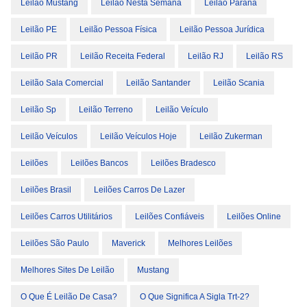
Leilão Mustang
Leilão Nesta Semana
Leilão Paraná
Leilão PE
Leilão Pessoa Física
Leilão Pessoa Jurídica
Leilão PR
Leilão Receita Federal
Leilão RJ
Leilão RS
Leilão Sala Comercial
Leilão Santander
Leilão Scania
Leilão Sp
Leilão Terreno
Leilão Veículo
Leilão Veículos
Leilão Veículos Hoje
Leilão Zukerman
Leilões
Leilões Bancos
Leilões Bradesco
Leilões Brasil
Leilões Carros De Lazer
Leilões Carros Utilitários
Leilões Confiáveis
Leilões Online
Leilões São Paulo
Maverick
Melhores Leilões
Melhores Sites De Leilão
Mustang
O Que É Leilão De Casa?
O Que Significa A Sigla Trt-2?