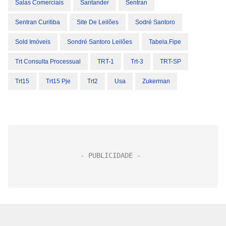
Salas Comerciais
Santander
Sentran
Sentran Curitiba
Site De Leilões
Sodré Santoro
Sold Imóveis
Sondré Santoro Leilões
Tabela.fipe
Trt Consulta Processual
TRT-1
Trt-3
TRT-SP
Trt15
Trt15 Pje
Trt2
Usa
Zukerman