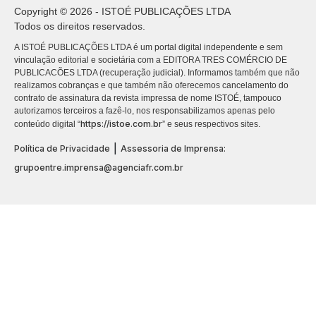
Copyright © 2026 - ISTOÉ PUBLICAÇÕES LTDA
Todos os direitos reservados.
A ISTOÉ PUBLICAÇÕES LTDA é um portal digital independente e sem
vinculação editorial e societária com a EDITORA TRES COMÉRCIO DE
PUBLICACÕES LTDA (recuperação judicial). Informamos também que não
realizamos cobranças e que também não oferecemos cancelamento do
contrato de assinatura da revista impressa de nome ISTOÉ, tampouco
autorizamos terceiros a fazê-lo, nos responsabilizamos apenas pelo
https://istoe.com.br
conteúdo digital “
” e seus respectivos sites.
|
Política de Privacidade
Assessoria de Imprensa:
grupoentre.imprensa@agenciafr.com.br