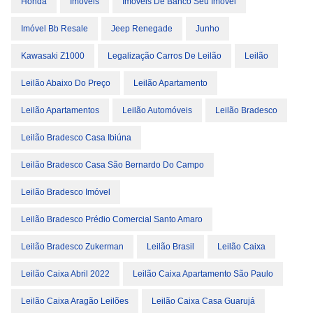
Honda
Imóveis
Imóveis De Banco Seu Imóvel
Imóvel Bb Resale
Jeep Renegade
Junho
Kawasaki Z1000
Legalização Carros De Leilão
Leilão
Leilão Abaixo Do Preço
Leilão Apartamento
Leilão Apartamentos
Leilão Automóveis
Leilão Bradesco
Leilão Bradesco Casa Ibiúna
Leilão Bradesco Casa São Bernardo Do Campo
Leilão Bradesco Imóvel
Leilão Bradesco Prédio Comercial Santo Amaro
Leilão Bradesco Zukerman
Leilão Brasil
Leilão Caixa
Leilão Caixa Abril 2022
Leilão Caixa Apartamento São Paulo
Leilão Caixa Aragão Leilões
Leilão Caixa Casa Guarujá