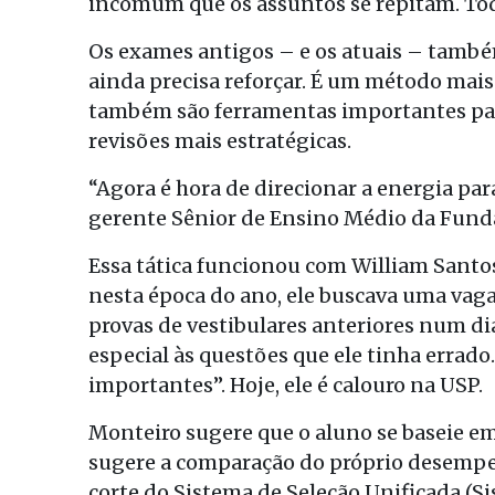
incomum que os assuntos se repitam. Toda
Os exames antigos – e os atuais – tamb
ainda precisa reforçar. É um método mais 
também são ferramentas importantes para
revisões mais estratégicas.
“Agora é hora de direcionar a energia par
gerente Sênior de Ensino Médio da Fund
Essa tática funcionou com William Santos
nesta época do ano, ele buscava uma vaga
provas de vestibulares anteriores num dia
especial às questões que ele tinha errado
importantes”. Hoje, ele é calouro na USP.
Monteiro sugere que o aluno se baseie em
sugere a comparação do próprio desempe
corte do Sistema de Seleção Unificada (Si