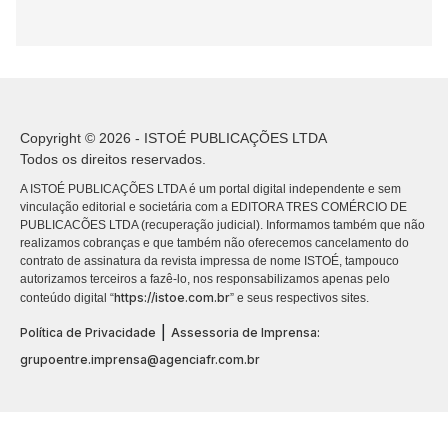
Copyright © 2026 - ISTOÉ PUBLICAÇÕES LTDA
Todos os direitos reservados.
A ISTOÉ PUBLICAÇÕES LTDA é um portal digital independente e sem
vinculação editorial e societária com a EDITORA TRES COMÉRCIO DE
PUBLICACÕES LTDA (recuperação judicial). Informamos também que não
realizamos cobranças e que também não oferecemos cancelamento do
contrato de assinatura da revista impressa de nome ISTOÉ, tampouco
autorizamos terceiros a fazê-lo, nos responsabilizamos apenas pelo
https://istoe.com.br
conteúdo digital “
” e seus respectivos sites.
|
Política de Privacidade
Assessoria de Imprensa:
grupoentre.imprensa@agenciafr.com.br