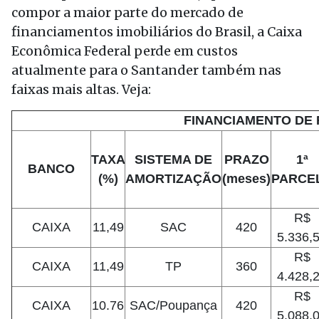
compor a maior parte do mercado de
financiamentos imobiliários do Brasil, a Caixa
Econômica Federal perde em custos
atualmente para o Santander também nas
faixas mais altas. Veja:
FINANCIAMENTO DE R
TAXA
SISTEMA DE
PRAZO
1ª
BANCO
(%)
AMORTIZAÇÃO
(meses)
PARCE
R$
CAIXA
11,49
SAC
420
5.336,
R$
CAIXA
11,49
TP
360
4.428,
R$
CAIXA
10.76
SAC/Poupança
420
5.088,