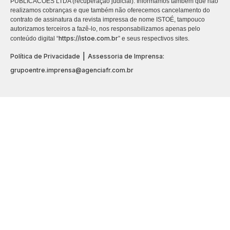
PUBLICACÕES LTDA (recuperação judicial). Informamos também que não
realizamos cobranças e que também não oferecemos cancelamento do
contrato de assinatura da revista impressa de nome ISTOÉ, tampouco
autorizamos terceiros a fazê-lo, nos responsabilizamos apenas pelo
https://istoe.com.br
conteúdo digital “
” e seus respectivos sites.
|
Política de Privacidade
Assessoria de Imprensa:
grupoentre.imprensa@agenciafr.com.br