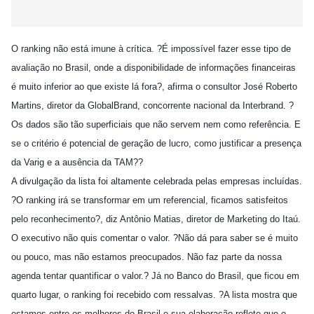
O ranking não está imune à crítica. ?É impossível fazer esse tipo de
avaliação no Brasil, onde a disponibilidade de informações financeiras
é muito inferior ao que existe lá fora?, afirma o consultor José Roberto
Martins, diretor da GlobalBrand, concorrente nacional da Interbrand. ?
Os dados são tão superficiais que não servem nem como referência. E
se o critério é potencial de geração de lucro, como justificar a presença
da Varig e a ausência da TAM??
A divulgação da lista foi altamente celebrada pelas empresas incluídas.
?O ranking irá se transformar em um referencial, ficamos satisfeitos
pelo reconhecimento?, diz Antônio Matias, diretor de Marketing do Itaú.
O executivo não quis comentar o valor. ?Não dá para saber se é muito
ou pouco, mas não estamos preocupados. Não faz parte da nossa
agenda tentar quantificar o valor.? Já no Banco do Brasil, que ficou em
quarto lugar, o ranking foi recebido com ressalvas. ?A lista mostra que
estamos entre os melhores do Brasil e sua elaboração reflete que o