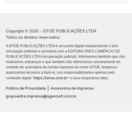
Copyright © 2026 - ISTOÉ PUBLICAÇÕES LTDA
Todos os direitos reservados.
A ISTOÉ PUBLICAÇÕES LTDA é um portal digital independente e sem
vinculação editorial e societária com a EDITORA TRES COMÉRCIO DE
PUBLICACÕES LTDA (recuperação judicial). Informamos também que não
realizamos cobranças e que também não oferecemos cancelamento do
contrato de assinatura da revista impressa de nome ISTOÉ, tampouco
autorizamos terceiros a fazê-lo, nos responsabilizamos apenas pelo
https://istoe.com.br
conteúdo digital “
” e seus respectivos sites.
|
Política de Privacidade
Assessoria de Imprensa:
grupoentre.imprensa@agenciafr.com.br