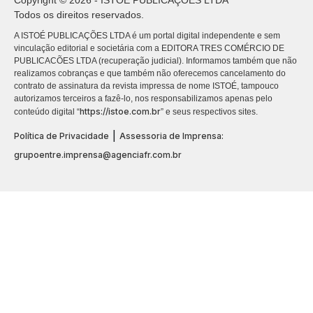
Copyright © 2026 - ISTOÉ PUBLICAÇÕES LTDA
Todos os direitos reservados.
A ISTOÉ PUBLICAÇÕES LTDA é um portal digital independente e sem
vinculação editorial e societária com a EDITORA TRES COMÉRCIO DE
PUBLICACÕES LTDA (recuperação judicial). Informamos também que não
realizamos cobranças e que também não oferecemos cancelamento do
contrato de assinatura da revista impressa de nome ISTOÉ, tampouco
autorizamos terceiros a fazê-lo, nos responsabilizamos apenas pelo
https://istoe.com.br
conteúdo digital “
” e seus respectivos sites.
|
Política de Privacidade
Assessoria de Imprensa:
grupoentre.imprensa@agenciafr.com.br