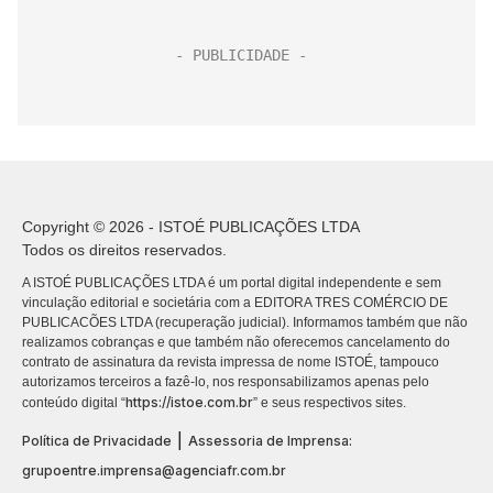
Copyright © 2026 - ISTOÉ PUBLICAÇÕES LTDA
Todos os direitos reservados.
A ISTOÉ PUBLICAÇÕES LTDA é um portal digital independente e sem
vinculação editorial e societária com a EDITORA TRES COMÉRCIO DE
PUBLICACÕES LTDA (recuperação judicial). Informamos também que não
realizamos cobranças e que também não oferecemos cancelamento do
contrato de assinatura da revista impressa de nome ISTOÉ, tampouco
autorizamos terceiros a fazê-lo, nos responsabilizamos apenas pelo
https://istoe.com.br
conteúdo digital “
” e seus respectivos sites.
|
Política de Privacidade
Assessoria de Imprensa:
grupoentre.imprensa@agenciafr.com.br