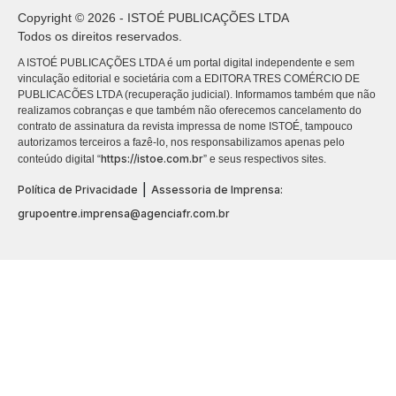
Copyright © 2026 - ISTOÉ PUBLICAÇÕES LTDA
Todos os direitos reservados.
A ISTOÉ PUBLICAÇÕES LTDA é um portal digital independente e sem
vinculação editorial e societária com a EDITORA TRES COMÉRCIO DE
PUBLICACÕES LTDA (recuperação judicial). Informamos também que não
realizamos cobranças e que também não oferecemos cancelamento do
contrato de assinatura da revista impressa de nome ISTOÉ, tampouco
autorizamos terceiros a fazê-lo, nos responsabilizamos apenas pelo
https://istoe.com.br
conteúdo digital “
” e seus respectivos sites.
|
Política de Privacidade
Assessoria de Imprensa:
grupoentre.imprensa@agenciafr.com.br