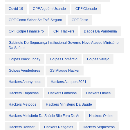
Covid-19
CPF Alguém Usando
CPF Clonado
CPF Como Saber Se Está Seguro
CPF Falso
CPF Golpe Financeiro
CPF Hackers
Dados Da Pandemia
Gabinete De Segurança Institucional Governo Novo Ataque Ministério
Da Saúde
Golpes Black Friday
Golpes Comércio
Golpes Varejo
Golpes Vendedores
GSI Ataque Hacker
Hackers Anonymous
Hackers Ataques 2021
Hackers Empresas
Hackers Famosos
Hackers Filmes
Hackers Métodos
Hackers Ministério Da Saúde
Hackers Ministério Da Saúde Site Fora Do Ar
Hackers Online
Hackers Renner
Hackers Resgates
Hackers Sequestros