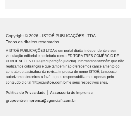
Copyright © 2026 - ISTOÉ PUBLICAÇÕES LTDA
Todos os direitos reservados.
A ISTOÉ PUBLICAÇÕES LTDA é um portal digital independente e sem
vinculação editorial e societária com a EDITORA TRES COMÉRCIO DE
PUBLICACÕES LTDA (recuperação judicial). Informamos também que não
realizamos cobranças e que também não oferecemos cancelamento do
contrato de assinatura da revista impressa de nome ISTOÉ, tampouco
autorizamos terceiros a fazê-lo, nos responsabilizamos apenas pelo
https://istoe.com.br
conteúdo digital “
” e seus respectivos sites.
|
Política de Privacidade
Assessoria de Imprensa:
grupoentre.imprensa@agenciafr.com.br